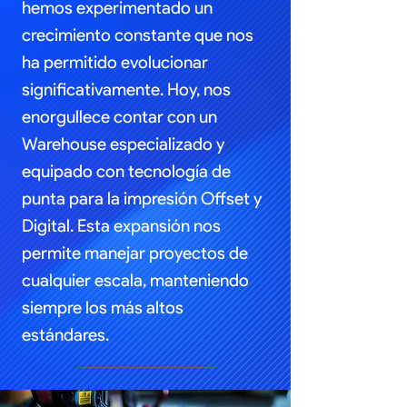
hemos experimentado un
crecimiento constante que nos
ha permitido evolucionar
significativamente. Hoy, nos
enorgullece contar con un
Warehouse especializado y
equipado con tecnología de
punta para la impresión Offset y
Digital. Esta expansión nos
permite manejar proyectos de
cualquier escala, manteniendo
siempre los más altos
estándares.