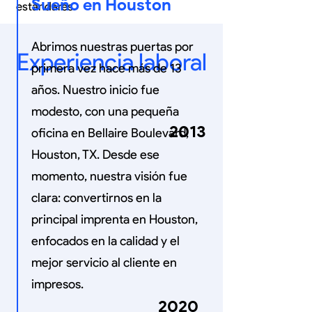
Sueño en Houston
estándares.
Abrimos nuestras puertas por
Experiencia laboral
primera vez hace más de 13
años. Nuestro inicio fue
modesto, con una pequeña
2013
oficina en Bellaire Boulevard,
Houston, TX. Desde ese
momento, nuestra visión fue
clara: convertirnos en la
principal imprenta en Houston,
enfocados en la calidad y el
mejor servicio al cliente en
impresos.
2020